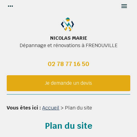
Panneau de gestion des cookies
more_horiz
menu
NICOLAS MARIE
Dépannage et rénovations à
FRENOUVILLE
02 78 77 16 50
Je demande un devis
Vous êtes ici :
Accueil
> Plan du site
Plan du site