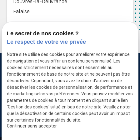
Douvres-la-Délivrande
Falaise
Le secret de nos cookies ?
Le respect de votre vie privée
Notre site utilise des cookies pour améliorer votre expérience
de navigation et vous offrir un contenu personnalisé. Les
cookies strictement nécessaires sont essentiels au
fonctionnement de base de notre site et ne peuvent pas être
désactivés. Cependant, vous avez le choix d'activer ou de
NICOLAS MARIE
désactiver les cookies de personnalisation, de performance et
Dépannage et rénovations à
FRENOUVILLE
de marketing selon vos préférences. Vous pouvez modifier vos
paramètres de cookies à tout moment en cliquant sur le lien
N° de Siret :
80800965800010
'Gestion des cookies' situé en bas de notre site. Veuillez noter
02 78 77 16 50
que la désactivation de certains cookies peut avoir un impact
sur certaines fonctionnalités du site.
14630 FRENOUVILLE
Continuer sans accepter