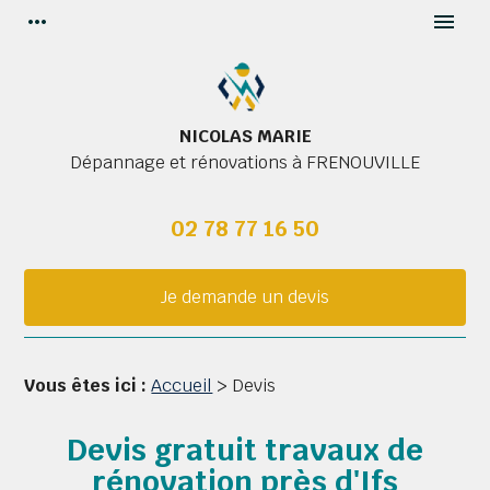
Panneau de gestion des cookies
more_horiz
menu
NICOLAS MARIE
Dépannage et rénovations à
FRENOUVILLE
02 78 77 16 50
Je demande un devis
Vous êtes ici :
Accueil
> Devis
Devis gratuit travaux de
rénovation près d'Ifs